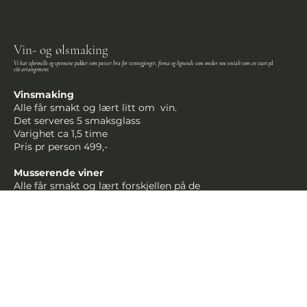
Vin- og ølsmaking
Vi har uformelle og spennene pakker som passer bra for vennegjenger, firma og lignende som ønsker noe sosialt som en start på
sitt arrangement.
Vinsmaking
Alle får smakt og lært litt om vin.
Det serveres 5 smaksglass
Varighet ca 1,5 time
Pris pr person 499,-
Musserende viner
Alle får smakt og lært forskjellen på de
forskjellige boble varianter som finnes
Det serveres 5 smaksglass
Varighet ca 1,5 time
Pris pr person 499,-
Ølsmaking
Her får alle smakt og forklart om øl og alle dens
forskjeller
Det serveres 6 forskjellige typer øl